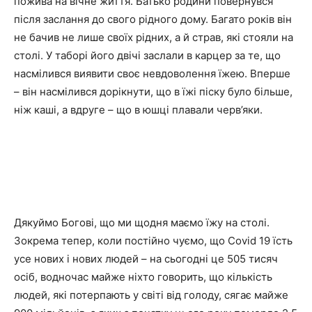
пожива на вічне життя. Батько родини повернувся
після заслання до свого рідного дому. Багато років він
не бачив не лише своїх рідних, а й страв, які стояли на
столі. У таборі його двічі заслали в карцер за те, що
насмілився виявити своє невдоволення їжею. Вперше
– він насмілився дорікнути, що в їжі піску було більше,
ніж каші, а вдруге – що в юшці плавали черв’яки.
Дякуймо Богові, що ми щодня маємо їжу на столі.
Зокрема тепер, коли постійно чуємо, що Covid 19 їсть
усе нових і нових людей – на сьогодні це 505 тисяч
осіб, водночас майже ніхто говорить, що кількість
людей, які потерпають у світі від голоду, сягає майже