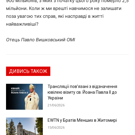
900 мільйонів, з яких з початку цього року померло 2,5
мільйони. Коли ж ми врешті навчимося не залишати
поза увагою тих справ, які насправді в житті
найважливіші?
Отець Павло Вишковський ОМІ
ДИВИСЬ ТАКОЖ
Трансляції пов’язані з відзначення
ювілею візиту св. Йоана Павла ІІ до
України
21/06/2026
EWTN у Братів Менших в Житомирі
15/06/2026