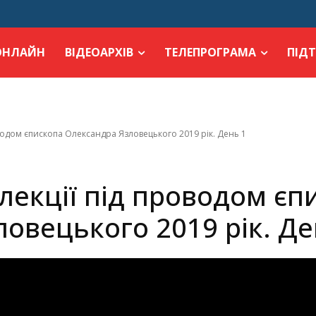
ОНЛАЙН
ВІДЕОАРХІВ
ТЕЛЕПРОГРАМА
ПІД
оводом єпископа Олександра Язловецького 2019 рік. День 1
лекції під проводом єп
овецького 2019 рік. Де