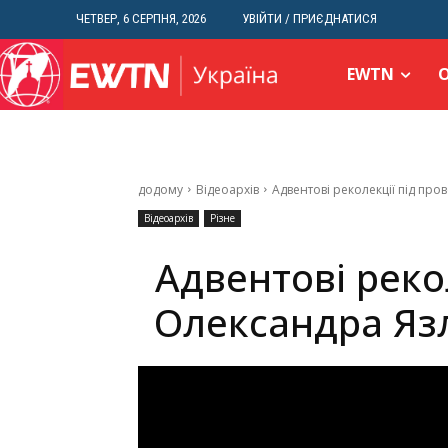
ЧЕТВЕР, 6 СЕРПНЯ, 2026
УВІЙТИ / ПРИЄДНАТИСЯ
EWTN
додому
Відеоархів
Адвентові реколекції під пр
Відеоархів
Різне
Адвентові реко
Олександра Язл