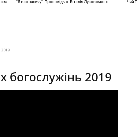
лава
“Я вас насичу”. Проповідь о. Віталія Луковського
Чий Т