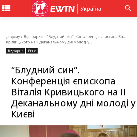
додому
Відеоархів
"Блудний син". Конференція єпископа Віталія
Кривицького на ІІ Деканальному дні молоді у...
Відеоархів
Різне
“Блудний син”.
Конференція єпископа
Віталія Кривицького на ІІ
Деканальному дні молоді у
Києві