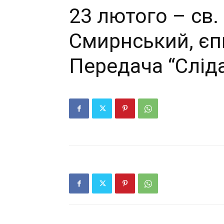
23 лютого – св.
Смирнський, єп
Передача “Слід