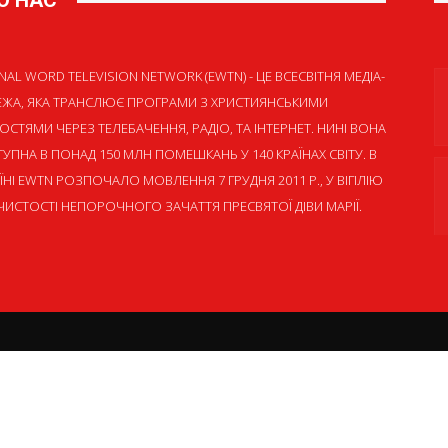
О НАС
NAL WORD TELEVISION NETWORK (EWTN) - ЦЕ ВСЕСВІТНЯ МЕДІА-
ЕЖА, ЯКА ТРАНСЛЮЄ ПРОГРАМИ З ХРИСТИЯНСЬКИМИ
ОСТЯМИ ЧЕРЕЗ ТЕЛЕБАЧЕННЯ, РАДІО, ТА ІНТЕРНЕТ. НИНІ ВОНА
УПНА В ПОНАД 150 МЛН ПОМЕШКАНЬ У 140 КРАЇНАХ СВІТУ. В
ЇНІ EWTN РОЗПОЧАЛО МОВЛЕННЯ 7 ГРУДНЯ 2011 Р., У ВІГІЛІЮ
ИСТОСТІ НЕПОРОЧНОГО ЗАЧАТТЯ ПРЕСВЯТОЇ ДІВИ МАРІЇ.