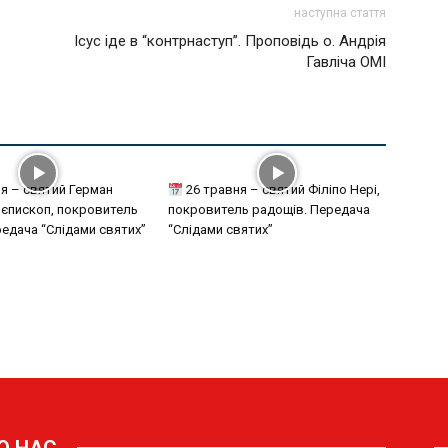
наступна стаття
Ісус іде в “контрнаступ”. Проповідь о. Андрія
Гавліча ОМІ
я – святий Герман
26 травня – святий Філіпо Нері,
 єпископ, покровитель
покровитель радощів. Передача
редача “Слідами святих”
“Слідами святих”