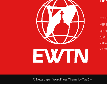
ПР
ETER
МЕР
ЦІНН
ДОСТ
УКРА
УРОЧ
© Newspaper WordPress Theme by TagDiv