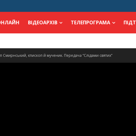
ОНЛАЙН
ВІДЕОАРХІВ
ТЕЛЕПРОГРАМА
ПІД
арп Смирнський, єпископ й мученик. Передача “Слідами святих”