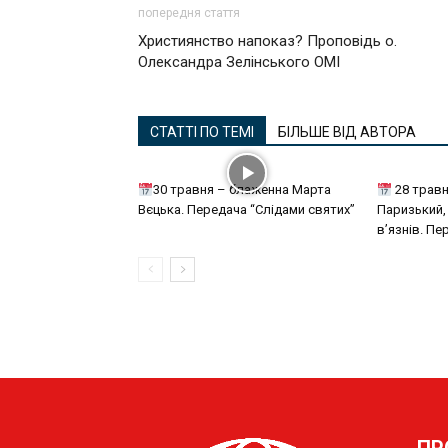
попередня стаття
Християнство напоказ? Проповідь о.
Олександра Зелінського ОМІ
СТАТТІ ПО ТЕМІ
БІЛЬШЕ ВІД АВТОРА
30 травня – блаженна Марта
28 травн
Вєцька. Передача “Слідами святих”
Паризький,
в’язнів. Пе