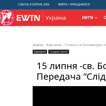
СУБОТА, 8 СЕРПНЯ, 2026
УВІЙТИ / ПРИЄДНАТИСЯ
EWTN
додому
Відеоархів
15 липня -cв. Бонавентури, п
Відеоархів
Слідами святих
15 липня -cв. 
Передача “Слід