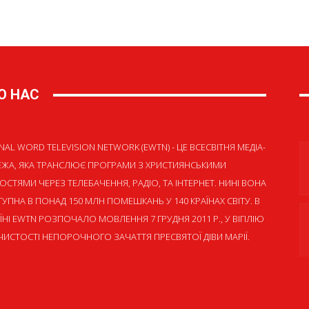
О НАС
NAL WORD TELEVISION NETWORK (EWTN) - ЦЕ ВСЕСВІТНЯ МЕДІА-
ЕЖА, ЯКА ТРАНСЛЮЄ ПРОГРАМИ З ХРИСТИЯНСЬКИМИ
ОСТЯМИ ЧЕРЕЗ ТЕЛЕБАЧЕННЯ, РАДІО, ТА ІНТЕРНЕТ. НИНІ ВОНА
УПНА В ПОНАД 150 МЛН ПОМЕШКАНЬ У 140 КРАЇНАХ СВІТУ. В
ЇНІ EWTN РОЗПОЧАЛО МОВЛЕННЯ 7 ГРУДНЯ 2011 Р., У ВІГІЛІЮ
ИСТОСТІ НЕПОРОЧНОГО ЗАЧАТТЯ ПРЕСВЯТОЇ ДІВИ МАРІЇ.