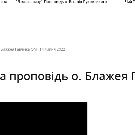
лава
“Я вас насичу”. Проповідь о. Віталія Луковського
Чий Т