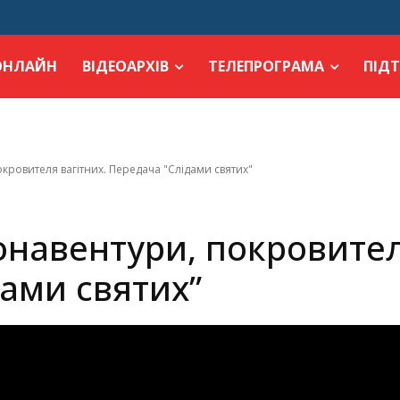
ОНЛАЙН
ВІДЕОАРХІВ
ТЕЛЕПРОГРАМА
ПІД
окровителя вагітних. Передача "Слідами святих"
Бонавентури, покровител
ами святих”