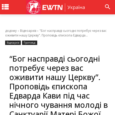
додому
Відеоархів
"Бог насправді сьогодні потребує через вас
оживити нашу Церкву". Проповідь єпископа Едварда...
Відеоархів
Проповіді
“Бог насправді сьогодні
потребує через вас
оживити нашу Церкву”.
Проповідь єпископа
Едварда Кави під час
нічного чування молоді в
Санктуарії Матері Божої