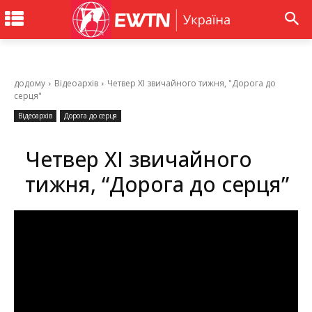
додому
Відеоархів
Четвер ХІ звичайного тижня, "Дорога до
серця"
Відеоархів
Дорога до серця
Четвер ХІ звичайного
тижня, “Дорога до серця”