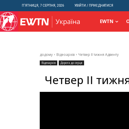
П’ЯТНИЦЯ, 7 СЕРПНЯ, 2026
УВІЙТИ / ПРИЄДНАТИСЯ
EWTN
додому
Відеоархів
Четвер ІІ тижня Адвенту
Відеоархів
Дорога до серця
Четвер ІІ тижн