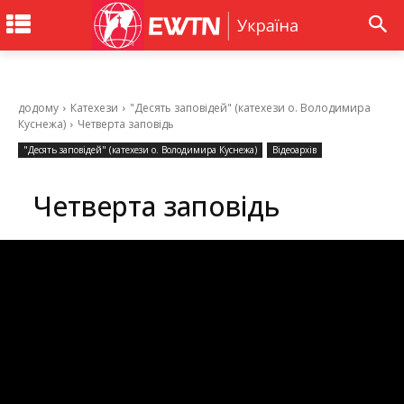
додому
Катехези
"Десять заповідей" (катехези о. Володимира
Куснежа)
Четверта заповідь
"Десять заповідей" (катехези о. Володимира Куснежа)
Відеоархів
Четверта заповідь