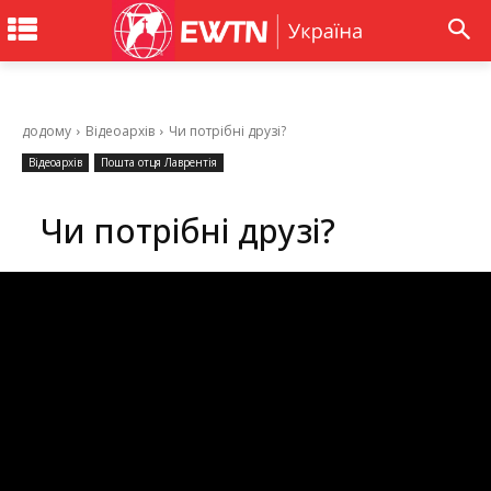
додому
Відеоархів
Чи потрібні друзі?
Відеоархів
Пошта отця Лаврентія
Чи потрібні друзі?