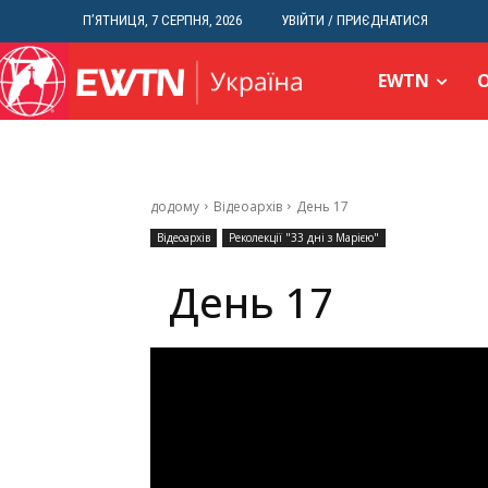
П’ЯТНИЦЯ, 7 СЕРПНЯ, 2026
УВІЙТИ / ПРИЄДНАТИСЯ
EWTN
додому
Відеоархів
День 17
Відеоархів
Реколекції "33 дні з Марією"
День 17