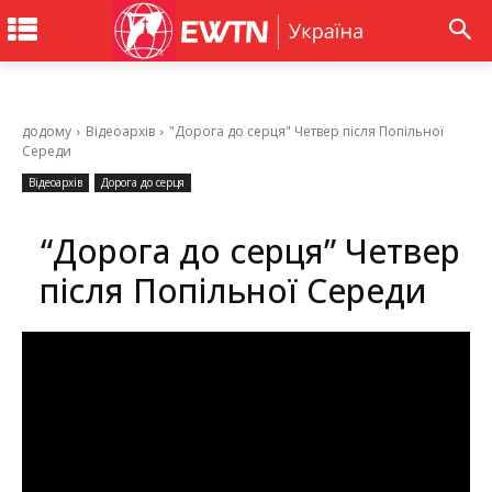
додому
Відеоархів
"Дорога до серця" Четвер після Попільної
Середи
Відеоархів
Дорога до серця
“Дорога до серця” Четвер
після Попільної Середи