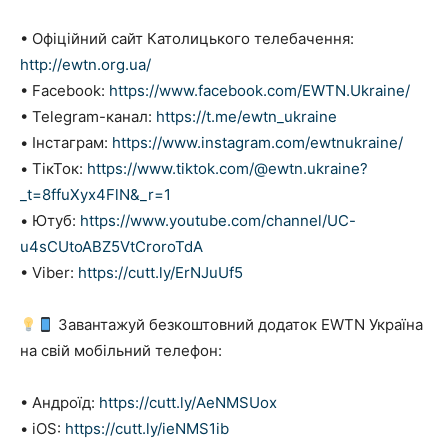
• Офіційний сайт Католицького телебачення:
http://ewtn.org.ua/
• Facebook:
https://www.facebook.com/EWTN.Ukraine/
• Telegram-канал:
https://t.me/ewtn_ukraine
• Інстаграм:
https://www.instagram.com/ewtnukraine/
• ТікТок:
https://www.tiktok.com/@ewtn.ukraine?
_t=8ffuXyx4FlN&_r=1
• Ютуб:
https://www.youtube.com/channel/UC-
u4sCUtoABZ5VtCroroTdA
• Viber:
https://cutt.ly/ErNJuUf5
Завантажуй безкоштовний додаток EWTN Україна
на свій мобільний телефон:
• Андроїд:
https://cutt.ly/AeNMSUox
• iOS:
https://cutt.ly/ieNMS1ib