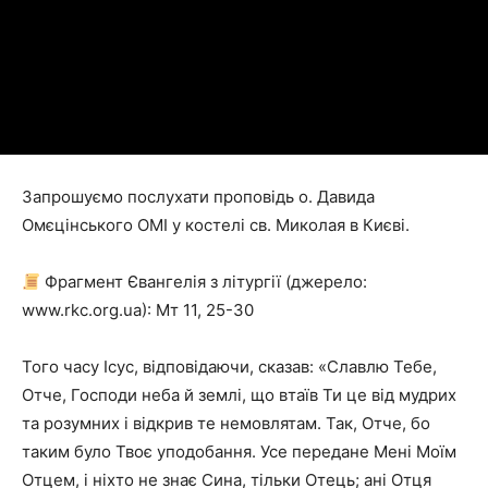
Запрошуємо послухати проповідь о. Давида
Омєцінського ОМІ у костелі св. Миколая в Києві.
Фрагмент Євангелія з літургії (джерело:
www.rkc.org.ua): Мт 11, 25-30
Того часу Ісус, відповідаючи, сказав: «Славлю Тебе,
Отче, Господи неба й землі, що втаїв Ти це від мудрих
та розумних і відкрив те немовлятам. Так, Отче, бо
таким було Твоє уподобання. Усе передане Мені Моїм
Отцем, і ніхто не знає Сина, тільки Отець; ані Отця