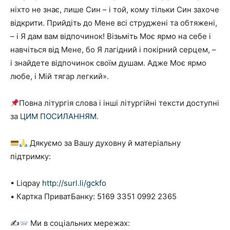
ніхто не знає, лише Син – і той, кому тільки Син захоче
відкрити. Прийдіть до Мене всі струджені та обтяжені,
– і Я дам вам відпочинок! Візьміть Моє ярмо на себе і
навчіться від Мене, бо Я лагідний і покірний серцем, –
і знайдете відпочинок своїм душам. Адже Моє ярмо
любе, і Мій тя­гар легкий».
Повна літургія слова і інші літургійні тексти доступні
за
ЦИМ ПОСИЛАННЯМ
.
Дякуємо за Вашу духовну й матеріальну
підтримку:
• Liqpay
http://surl.li/gckfo
• Картка ПриватБанку: 5169 3351 0992 2365
✍
Ми в соціальних мережах: