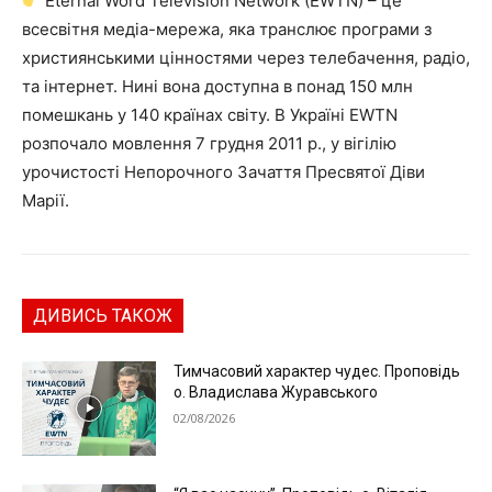
Eternal Word Television Network (EWTN) – це
всесвітня медіа-мережа, яка транслює програми з
християнськими цінностями через телебачення, радіо,
та інтернет. Нині вона доступна в понад 150 млн
помешкань у 140 країнах світу. В Україні EWTN
розпочало мовлення 7 грудня 2011 р., у вігілію
урочистості Непорочного Зачаття Пресвятої Діви
Марії.
ДИВИСЬ ТАКОЖ
Тимчасовий характер чудес. Проповідь
о. Владислава Журавського
02/08/2026