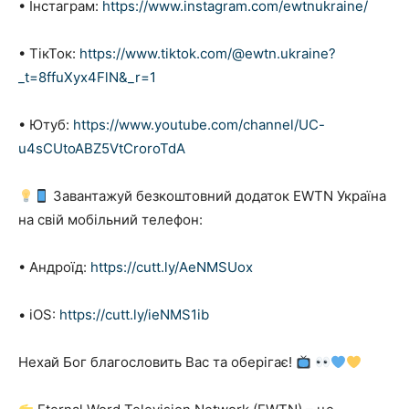
• Інстаграм:
https://www.instagram.com/ewtnukraine/
• ТікТок:
https://www.tiktok.com/@ewtn.ukraine?
_t=8ffuXyx4FlN&_r=1
• Ютуб:
https://www.youtube.com/channel/UC-
u4sCUtoABZ5VtCroroTdA
Завантажуй безкоштовний додаток EWTN Україна
на свій мобільний телефон:
• Андроїд:
https://cutt.ly/AeNMSUox
• iOS:
https://cutt.ly/ieNMS1ib
Нехай Бог благословить Вас та оберігає!