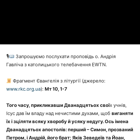
🎙
Запрошуємо послухати проповідь o. Андрія
Гавліча з католицького телебачення EWTN.
Фрагмент Євангелія з літургії (джерело:
www.rkc.org.ua
):
Мт 10, 1-7
Того часу, прикликавши Дванадцятьох свої
х учнів,
Ісус дав їм владу над нечистими духами, щоб
вига­няти
їх і зціляти всяку хворобу й усяку недугу. Ось імена
Дванадцятьох апо­столів: перший – Симон, прозваний
Петром, і Андрій, його брат; Яків Зе­ведеїв та Йоан,