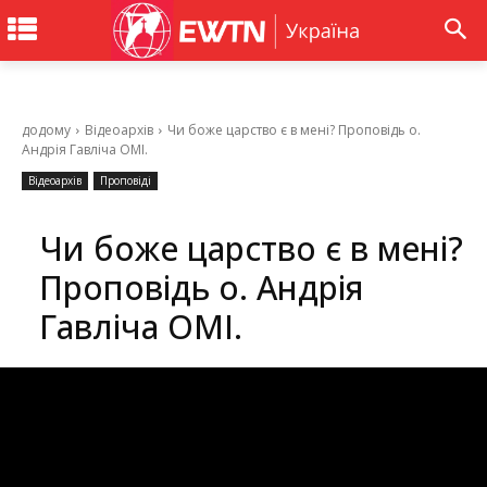
додому
Відеоархів
Чи боже царство є в мені? Проповідь о.
Андрія Гавліча OMI.
Відеоархів
Проповіді
Чи боже царство є в мені?
Проповідь о. Андрія
Гавліча OMI.