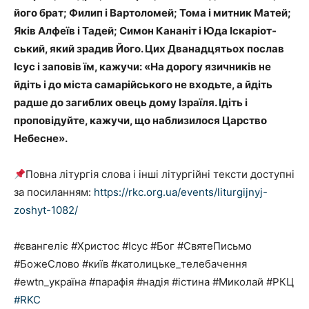
його брат; Филип і Вартоломей; Тома і мит­ник Матей;
Яків Алфеїв і Та­дей; Симон Кананіт і Юда Іска­рі­от­
ський, який зрадив Його. Цих Дванадцятьох послав
Ісус і заповів їм, кажучи: «На дорогу язич­ників не
йдіть і до міста самарійського не входьте, а йдіть
радше до загиблих овець дому Ізраїля. Ідіть і
проповідуйте, кажучи, що наблизилося Царство
Небесне».
Повна літургія слова і інші літургійні тексти доступні
за посиланням:
https://rkc.org.ua/events/liturgijnyj-
zoshyt-1082/
#євангеліє #Христос #Ісус #Бог #СвятеПисьмо
#БожеСлово #київ #католицьке_телебачення
#ewtn_україна #парафія #надія #істина #Миколай #РКЦ
#RKC