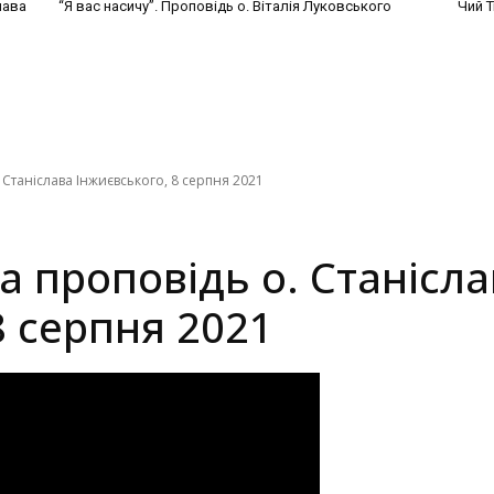
лава
“Я вас насичу”. Проповідь о. Віталія Луковського
Чий Т