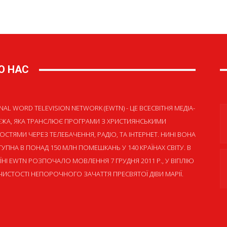
О НАС
NAL WORD TELEVISION NETWORK (EWTN) - ЦЕ ВСЕСВІТНЯ МЕДІА-
ЕЖА, ЯКА ТРАНСЛЮЄ ПРОГРАМИ З ХРИСТИЯНСЬКИМИ
ОСТЯМИ ЧЕРЕЗ ТЕЛЕБАЧЕННЯ, РАДІО, ТА ІНТЕРНЕТ. НИНІ ВОНА
УПНА В ПОНАД 150 МЛН ПОМЕШКАНЬ У 140 КРАЇНАХ СВІТУ. В
ЇНІ EWTN РОЗПОЧАЛО МОВЛЕННЯ 7 ГРУДНЯ 2011 Р., У ВІГІЛІЮ
ИСТОСТІ НЕПОРОЧНОГО ЗАЧАТТЯ ПРЕСВЯТОЇ ДІВИ МАРІЇ.