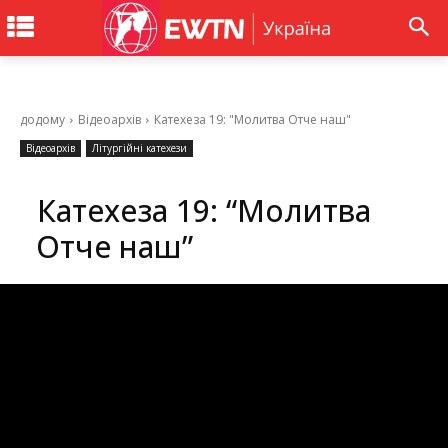
додому
Відеоархів
Катехеза 19: "Молитва Отче наш"
Відеоархів
Літургійні катехези
Катехеза 19: “Молитва
Отче наш”