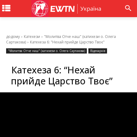
додому
Катехези
"Молитва Отче наш" (катихези о. Олега
Сартакова)
Катехеза 6: "Нехай прийде Царство Твоє"
"Молитва Отче наш" (катихези о. Олега Сартакова)
Відеоархів
Катехеза 6: “Нехай
прийде Царство Твоє”