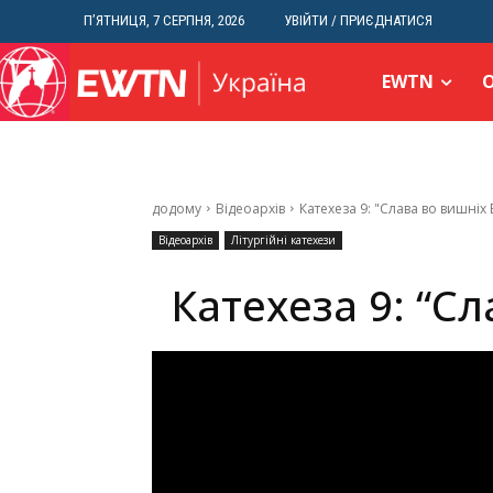
П’ЯТНИЦЯ, 7 СЕРПНЯ, 2026
УВІЙТИ / ПРИЄДНАТИСЯ
EWTN
додому
Відеоархів
Катехеза 9: "Слава во вишніх 
Відеоархів
Літургійні катехези
Катехеза 9: “Сл