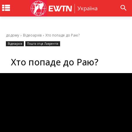
додому
Відеоархів
Хто попаде до Раю?
Відеоархів
Пошта отця Лаврентія
Хто попаде до Раю?