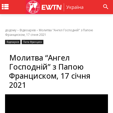
додому
Відеоархів
Молитва "Ангел Господній" з Папою
Франциском, 17 січня 2021
Відеоархів
Папа Франциск
Молитва “Ангел
Господній” з Папою
Франциском, 17 січня
2021