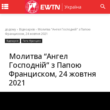
додому
Відеоархів
Молитва "Ангел Господній" з Папою
Франциском, 24 жовтня 2021
Відеоархів
Папа Франциск
Молитва “Ангел
Господній” з Папою
Франциском, 24 жовтня
2021