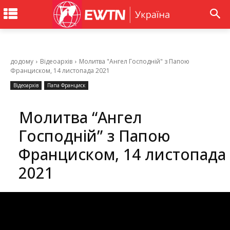
додому
Відеоархів
Молитва "Ангел Господній" з Папою
Франциском, 14 листопада 2021
Відеоархів
Папа Франциск
Молитва “Ангел
Господній” з Папою
Франциском, 14 листопада
2021