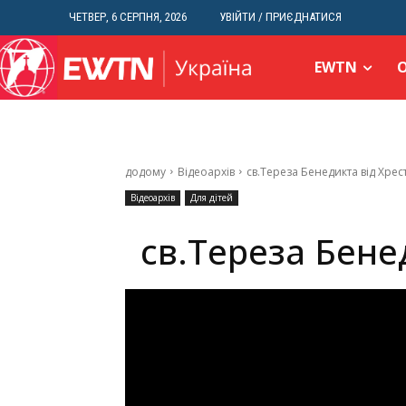
ЧЕТВЕР, 6 СЕРПНЯ, 2026
УВІЙТИ / ПРИЄДНАТИСЯ
EWTN
додому
Відеоархів
св.Тереза Бенедикта від Хрес
Відеоархів
Для дітей
св.Тереза Бене