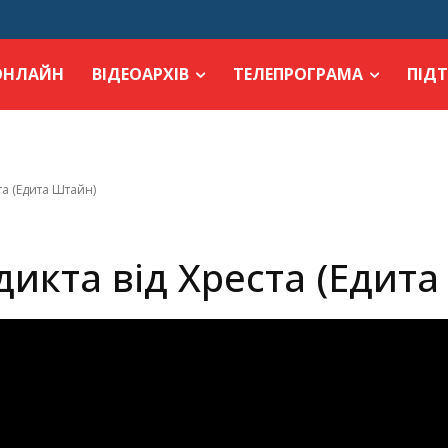
ОНЛАЙН
ВІДЕОАРХІВ
ТЕЛЕПРОГРАМА
ПІД
та (Едита Штайн)
дикта від Хреста (Едит