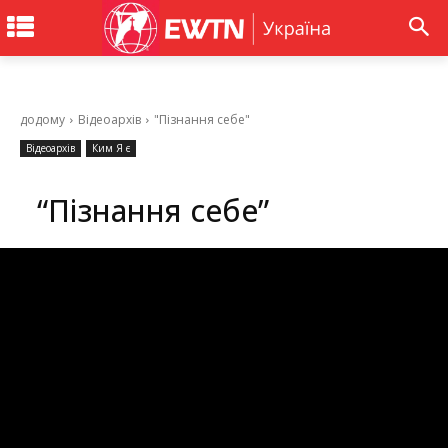
додому
Відеоархів
"Пізнання себе"
Відеоархів
Ким Я є
“Пізнання себе”