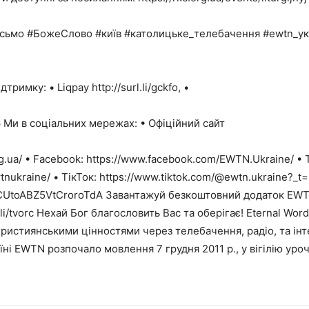
исьмо #БожеСлово #київ #католицьке_телебачення #ewtn_ук
римку: • Liqpay http://surl.li/gckfo, •
 Ми в соціальних мережах: • Офіційний сайт
.ua/ • Facebook: https://www.facebook.com/EWTN.Ukraine/ • T
tnukraine/ • ТікТок: https://www.tiktok.com/@ewtn.ukraine?_
CUtoABZ5VtCroroTdA Завантажуй безкоштовний додаток EWTN 
/surl.li/tvorc Нехай Бог благословить Вас та оберігає! Eternal W
ристиянськими цінностями через телебачення, радіо, та інте
аїні EWTN розпочало мовлення 7 грудня 2011 р., у вігілію ур