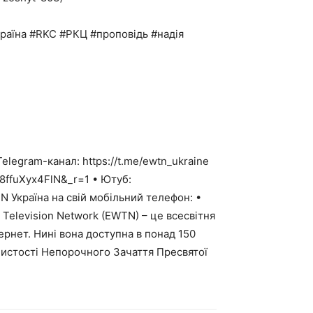
раїна #RKC #РКЦ #проповідь #надія
elegram-канал: https://t.me/ewtn_ukraine
t=8ffuXyx4FlN&_r=1 • Ютуб:
Україна на свій мобільний телефон: •
ord Television Network (EWTN) – це всесвітня
рнет. Нині вона доступна в понад 150
очистості Непорочного Зачаття Пресвятої