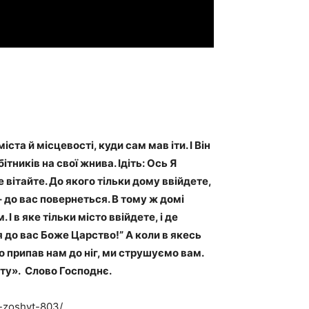
та й місцевості, куди сам мав іти. І Він
­ників на свої жнива. Ідіть: Ось Я
не вітайте. До якого тільки дому ввійдете,
– до вас повернеться. В тому ж домі
І в яке тільки місто ввійдете, і де
я до вас Боже Царство!” А коли в якесь
що припав нам до ніг, ми струшуємо вам.
сту». Слово Господнє.
j-zoshyt-803/