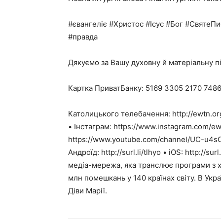
#євангеліє #Христос #Ісус #Бог #СвятеП
#правда
Дякуємо за Вашу духовну й матеріальну підт
Картка ПриватБанку: 5169 3305 2170 7486
Католицького телебачення: http://ewtn.org
• Інстаграм: https://www.instagram.com/ew
https://www.youtube.com/channel/UC-u4s
Андроїд: http://surl.li/tlhyo • iOS: http:/
медіа-мережа, яка транслює програми з х
млн помешкань у 140 країнах світу. В Укр
Діви Марії.