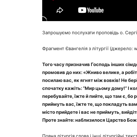
Запрошуємо послухати проповідь о. Серг
Фрагмент Євангелія з літургії (джерело: ww
Того часу призначив Господь інших сімдес
промовив до них: «Жниво велике, а робітн
посилаю вас, як ягнят між вовків! Не беріт
спочатку кажіть: “Мир цьому дому!” І ко
перебувайте, їжте й пийте, що там є, бо р
приймуть вас, їжте те, що по­кладуть ва
місто прийдете і вас не приймуть, вийдіт
Проте знайте: наблизилося Царство Боже
Повна літургія слова і інші літургійні текс