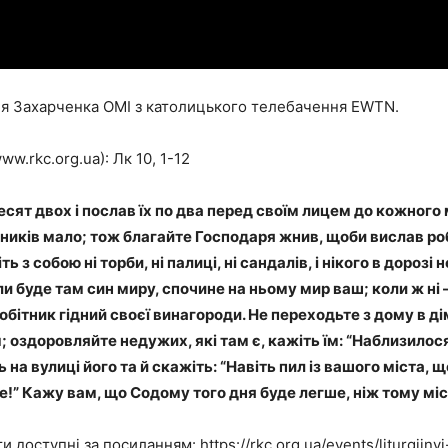
ія Захарченка ОМІ з католицького телебачення EWTN.
w.rkc.org.ua): Лк 10, 1-12
ят двох і послав їх по два перед своїм лицем до кожного міс
иків мало; тож благайте Господаря жнив, щоби вислав робіт
ь з собою ні торби, ні палиці, ні сандалів, і нікого в дорозі 
ли буде там син миру, спочине на ньому мир ваш; коли ж ні 
обітник гідний своєї винагороди. Не переходьте з дому в дім. 
м; оздоровляйте недужих, які там є, кажіть їм: “Наблизилос
ь на вулиці його та й скажіть: “Навіть пил із вашого міста, 
!” Кажу вам, що Содому того дня буде лег­ше, ніж тому мі
ти доступні за посиланням: https://rkc.org.ua/events/liturgijny