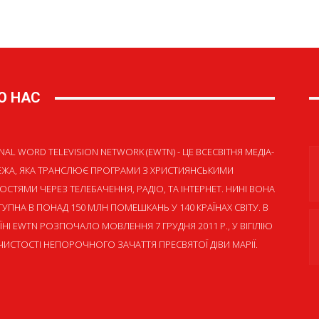
О НАС
NAL WORD TELEVISION NETWORK (EWTN) - ЦЕ ВСЕСВІТНЯ МЕДІА-
ЕЖА, ЯКА ТРАНСЛЮЄ ПРОГРАМИ З ХРИСТИЯНСЬКИМИ
ОСТЯМИ ЧЕРЕЗ ТЕЛЕБАЧЕННЯ, РАДІО, ТА ІНТЕРНЕТ. НИНІ ВОНА
УПНА В ПОНАД 150 МЛН ПОМЕШКАНЬ У 140 КРАЇНАХ СВІТУ. В
ЇНІ EWTN РОЗПОЧАЛО МОВЛЕННЯ 7 ГРУДНЯ 2011 Р., У ВІГІЛІЮ
ИСТОСТІ НЕПОРОЧНОГО ЗАЧАТТЯ ПРЕСВЯТОЇ ДІВИ МАРІЇ.