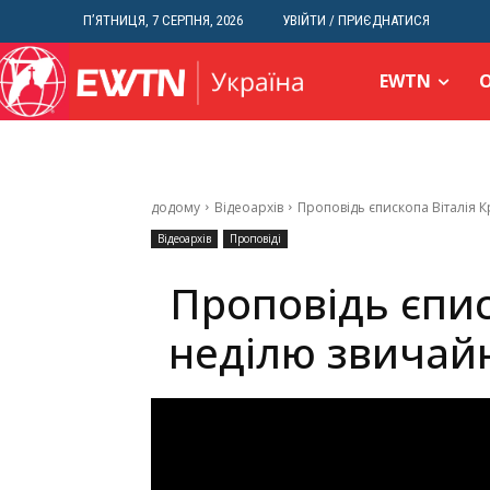
П’ЯТНИЦЯ, 7 СЕРПНЯ, 2026
УВІЙТИ / ПРИЄДНАТИСЯ
EWTN
додому
Відеоархів
Проповідь єпископа Віталія К
Відеоархів
Проповіді
Проповідь єпис
неділю звичайн