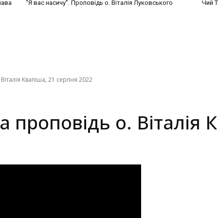
лава
“Я вас насичу”. Проповідь о. Віталія Луковського
Чий Т