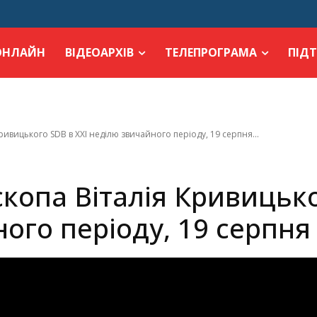
ОНЛАЙН
ВІДЕОАРХІВ
ТЕЛЕПРОГРАМА
ПІД
ривицького SDB в XXI неділю звичайного періоду, 19 серпня...
копа Віталія Кривицько
ого періоду, 19 серпня