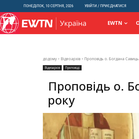
ПОНЕДІЛОК, 10 СЕРПНЯ, 2026
УВІЙТИ / ПРИЄДНАТИСЯ
EWTN
додому
Відеоархів
Проповідь о. Богдана Савиць
Відеоархів
Проповіді
Проповідь о. Б
року