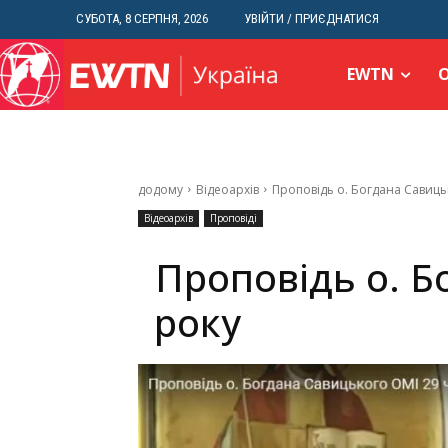
СУБОТА, 8 СЕРПНЯ, 2026
УВІЙТИ / ПРИЄДНАТИСЯ
EWTN
додому
Відеоархів
Проповідь о. Богдана Савиць
Відеоархів
Проповіді
Проповідь о. Б
року