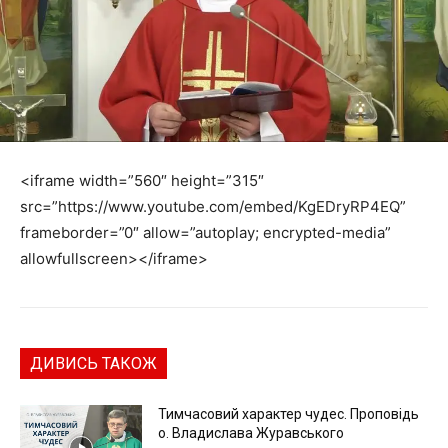
<iframe width=”560″ height=”315″
src=”https://www.youtube.com/embed/KgEDryRP4EQ”
frameborder=”0″ allow=”autoplay; encrypted-media”
allowfullscreen></iframe>
ДИВИСЬ ТАКОЖ
Тимчасовий характер чудес. Проповідь
о. Владислава Журавського