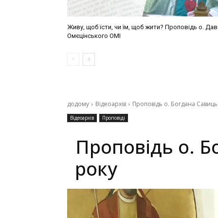
Живу, щоб їсти, чи їм, щоб жити? Проповідь о. Да
Омєцінського ОМІ