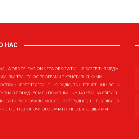
О НАС
NAL WORD TELEVISION NETWORK (EWTN) - ЦЕ ВСЕСВІТНЯ МЕДІА-
ЕЖА, ЯКА ТРАНСЛЮЄ ПРОГРАМИ З ХРИСТИЯНСЬКИМИ
ОСТЯМИ ЧЕРЕЗ ТЕЛЕБАЧЕННЯ, РАДІО, ТА ІНТЕРНЕТ. НИНІ ВОНА
УПНА В ПОНАД 150 МЛН ПОМЕШКАНЬ У 140 КРАЇНАХ СВІТУ. В
ЇНІ EWTN РОЗПОЧАЛО МОВЛЕННЯ 7 ГРУДНЯ 2011 Р., У ВІГІЛІЮ
ИСТОСТІ НЕПОРОЧНОГО ЗАЧАТТЯ ПРЕСВЯТОЇ ДІВИ МАРІЇ.