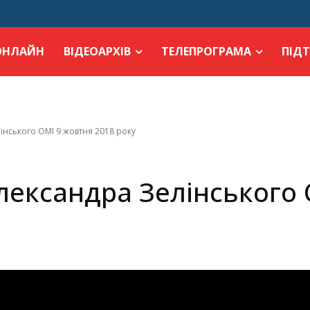
ОНЛАЙН
ВІДЕОАРХІВ
ТЕЛЕПРОГРАМА
ПІД
інського ОМІ 9 жовтня 2018 року
лександра Зелінського