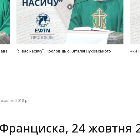
лава
“Я вас насичу”. Проповідь о. Віталія Луковського
Чий Т