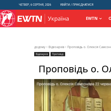
ЧЕТВЕР, 6 СЕРПНЯ, 2026
УВІЙТИ / ПРИЄДНАТИСЯ
EWTN
додому
Відеоархів
Проповідь о. Олексія Самсон
Відеоархів
Проповіді
Проповідь о. О