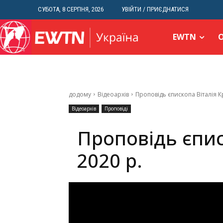
СУБОТА, 8 СЕРПНЯ, 2026
УВІЙТИ / ПРИЄДНАТИСЯ
EWTN
додому
Відеоархів
Проповідь єпископа Віталія К
Відеоархів
Проповіді
Проповідь єпис
2020 р.