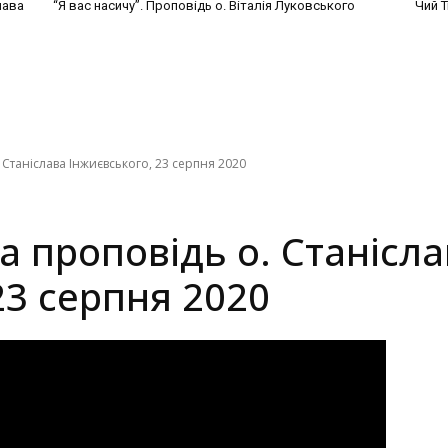
лава
“Я вас насичу”. Проповідь о. Віталія Луковського
Чий Т