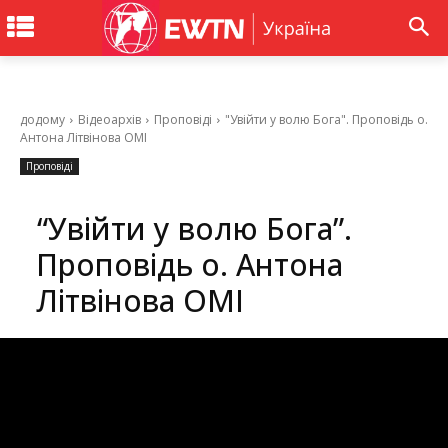
додому
Відеоархів
Проповіді
"Увійти у волю Бога". Проповідь о.
Антона Літвінова OMI
Проповіді
“Увійти у волю Бога”.
Проповідь о. Антона
Літвінова OMI