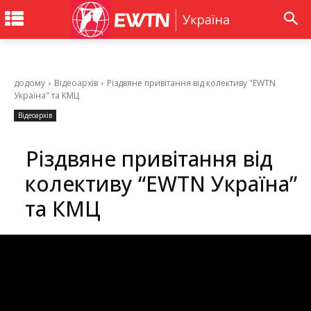
додому
Відеоархів
Різдвяне привітання від колективу "EWTN
Україна" та КМЦ
Відеоархів
Різдвяне привітання від
колективу “EWTN Україна”
та КМЦ