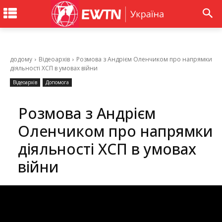
додому
Відеоархів
Розмова з Андрієм Оленчиком про напрямки
діяльності ХСП в умовах війни
Відеоархів
Допомога
Розмова з Андрієм
Оленчиком про напрямки
діяльності ХСП в умовах
війни