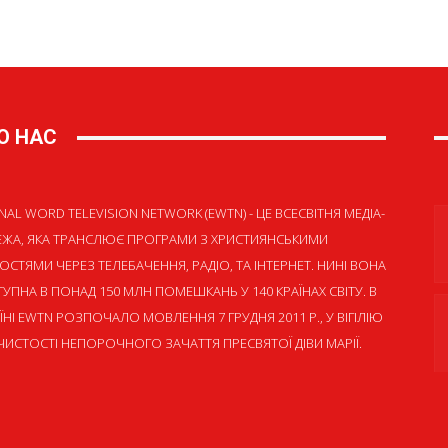
О НАС
NAL WORD TELEVISION NETWORK (EWTN) - ЦЕ ВСЕСВІТНЯ МЕДІА-
ЕЖА, ЯКА ТРАНСЛЮЄ ПРОГРАМИ З ХРИСТИЯНСЬКИМИ
ОСТЯМИ ЧЕРЕЗ ТЕЛЕБАЧЕННЯ, РАДІО, ТА ІНТЕРНЕТ. НИНІ ВОНА
УПНА В ПОНАД 150 МЛН ПОМЕШКАНЬ У 140 КРАЇНАХ СВІТУ. В
ЇНІ EWTN РОЗПОЧАЛО МОВЛЕННЯ 7 ГРУДНЯ 2011 Р., У ВІГІЛІЮ
ИСТОСТІ НЕПОРОЧНОГО ЗАЧАТТЯ ПРЕСВЯТОЇ ДІВИ МАРІЇ.