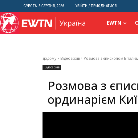
СУБОТА, 8 СЕРПНЯ, 2026
УВІЙТИ / ПРИЄДНАТИСЯ
EWTN
додому
Відеоархів
Розмова з єпископом Віталіє
Відеоархів
Розмова з єпис
ординарієм Киї