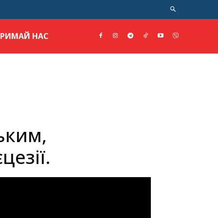
ТРИМАЙ НАС
ьким,
цезії.