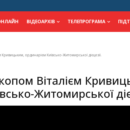
ОНЛАЙН
ВІДЕОАРХІВ
ТЕЛЕПРОГРАМА
ПІД
м Кривицьким, ординарієм Київсько-Житомирської дієцезії.
копом Віталієм Кривиц
всько-Житомирської діє