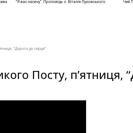
лава
“Я вас насичу”. Проповідь о. Віталія Луковського
Чий Т