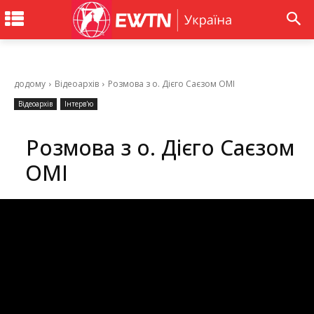
додому
Відеоархів
Розмова з о. Дієго Саєзом ОМІ
Відеоархів
Інтерв'ю
Розмова з о. Дієго Саєзом
ОМІ