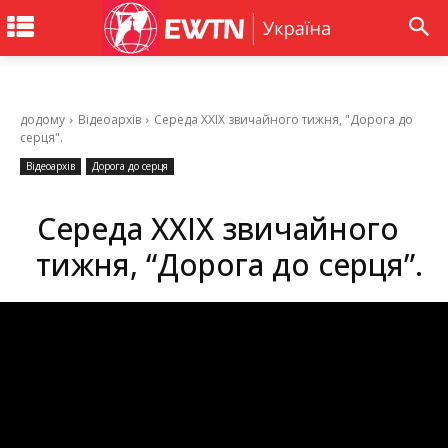
додому
Відеоархів
Середа XXІХ звичайного тижня, "Дорога до
серця".
Відеоархів
Дорога до серця
Середа XXІХ звичайного
тижня, “Дорога до серця”.