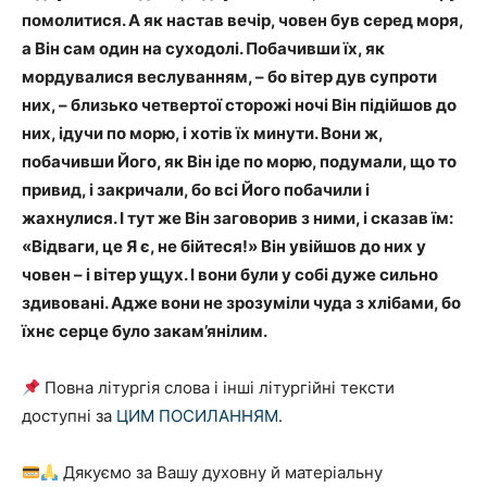
помолитися. А як настав вечір, човен був серед моря,
а Він сам один на суходолі. Побачивши їх, як
мордувалися веслуванням, – бо вітер дув супроти
них, – близько четвертої сторожі ночі Він підійшов до
них, ідучи по морю, і хотів їх минути. Вони ж,
побачивши Його, як Він іде по морю, подумали, що то
привид, і закричали, бо всі Його побачили і
жахнулися. І тут же Він заговорив з ними, і сказав їм:
«Відваги, це Я є, не бійтеся!» Він увійшов до них у
човен – і вітер ущух. І вони були у собі дуже сильно
здивовані. Адже вони не зрозуміли чуда з хлібами, бо
їхнє серце було закам’янілим.
Повна літургія слова і інші літургійні тексти
доступні за
ЦИМ ПОСИЛАННЯМ
.
Дякуємо за Вашу духовну й матеріальну