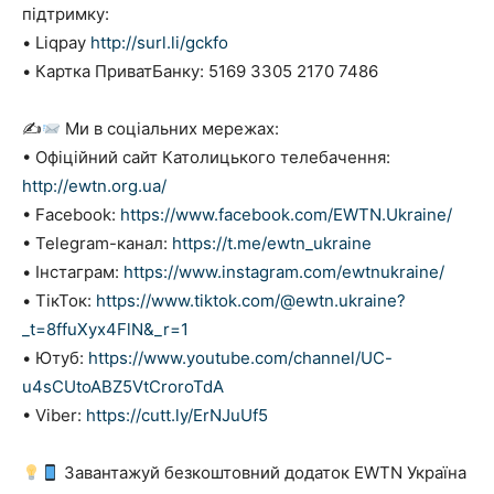
підтримку:
• Liqpay
http://surl.li/gckfo
• Картка ПриватБанку: 5169 3305 2170 7486
✍
Ми в соціальних мережах:
• Офіційний сайт Католицького телебачення:
http://ewtn.org.ua/
• Facebook:
https://www.facebook.com/EWTN.Ukraine/
• Telegram-канал:
https://t.me/ewtn_ukraine
• Інстаграм:
https://www.instagram.com/ewtnukraine/
• ТікТок:
https://www.tiktok.com/@ewtn.ukraine?
_t=8ffuXyx4FlN&_r=1
• Ютуб:
https://www.youtube.com/channel/UC-
u4sCUtoABZ5VtCroroTdA
• Viber:
https://cutt.ly/ErNJuUf5
Завантажуй безкоштовний додаток EWTN Україна