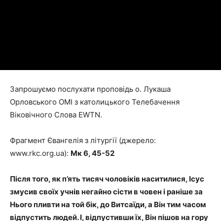
Запрошуємо послухати проповідь о. Лукаша
Орловського ОМІ з католицького Телебачення
Віковічного Слова EWTN.
Фрагмент Євангелія з літургії (джерело:
www.rkc.org.ua):
Мк 6, 45-52
Після того, як п’ять тисяч чоловіків наситилися, Ісус
змусив своїх учнів негайно сісти в човен і раніше за
Нього пливти на той бік, до Витсаїди, а Він тим часом
відпустить людей. І, відпустивши їх, Він пішов на гору