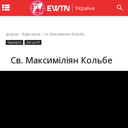
додому
Відеоархів
Св. Максиміліян Кольбе
Відеоархів
Для дітей
Св. Максиміліян Кольбе