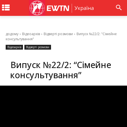
додому
Відеоархів
Відверті розмови
Випуск №22/2: "Сімейне
консультування"
Відеоархів
Відверті розмови
Випуск №22/2: “Сімейне
консультування”