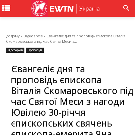
додому
Відеоархів
Євангеліє дня та проповідь єпископа Віталія
Скомаровського під час Святої Меси з...
Відеоархів
Проповіді
Євангеліє дня та
проповідь єпископа
Віталія Скомаровського під
час Святої Меси з нагоди
Ювілею 30-річчя
єпископських свячень
єпископа-емерита Яна