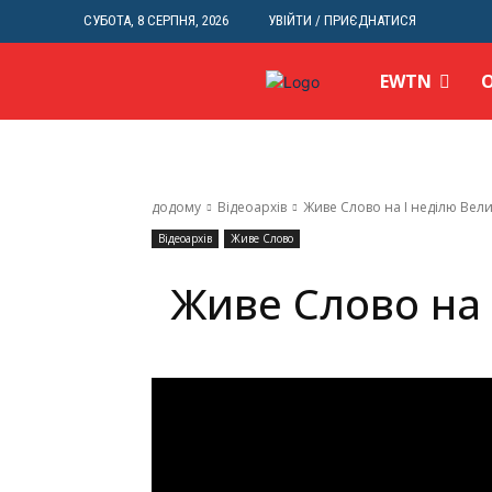
СУБОТА, 8 СЕРПНЯ, 2026
УВІЙТИ / ПРИЄДНАТИСЯ
EWTN
додому
Відеоархів
Живе Слово на І неділю Вел
Відеоархів
Живе Слово
Живе Слово на 