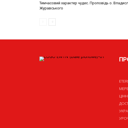
Тимчасовий характер чудес. Проповідь о. Владис
Журавського
ПР
ETER
МЕР
ЦІНН
ДОСТ
УКРА
УРОЧ