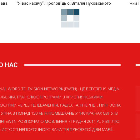
лава
“Я вас насичу”. Проповідь о. Віталія Луковського
Чий Т
О НАС
NAL WORD TELEVISION NETWORK (EWTN) - ЦЕ ВСЕСВІТНЯ МЕДІА-
ЕЖА, ЯКА ТРАНСЛЮЄ ПРОГРАМИ З ХРИСТИЯНСЬКИМИ
ОСТЯМИ ЧЕРЕЗ ТЕЛЕБАЧЕННЯ, РАДІО, ТА ІНТЕРНЕТ. НИНІ ВОНА
УПНА В ПОНАД 150 МЛН ПОМЕШКАНЬ У 140 КРАЇНАХ СВІТУ. В
ЇНІ EWTN РОЗПОЧАЛО МОВЛЕННЯ 7 ГРУДНЯ 2011 Р., У ВІГІЛІЮ
ИСТОСТІ НЕПОРОЧНОГО ЗАЧАТТЯ ПРЕСВЯТОЇ ДІВИ МАРІЇ.