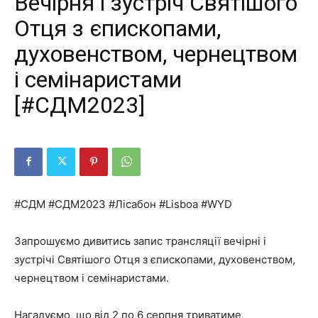
Вечірня і зустріч Святішого
Отця з єпископами,
духовенством, чернецтвом
і семінаристами
[#СДМ2023]
#СДМ #СДМ2023 #Лісабон #Lisboa #WYD
Запрошуємо дивитись запис трансляції вечірні і
зустрічі Святішого Отця з єпископами, духовенством,
чернецтвом і семінаристами.
Нагадуємо, що від 2 по 6 серпня триватиме