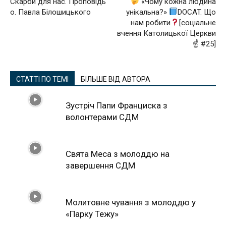
Скарби для нас. Проповідь
«Чому кожна людина
о. Павла Білошицького
унікальна?»
DOCAT. Що
нам робити
[соціальне
вчення Католицької Церкви
☝
#25]
СТАТТІ ПО ТЕМІ
БІЛЬШЕ ВІД АВТОРА
Зустріч Папи Франциска з
волонтерами СДМ
Свята Меса з молоддю на
завершення СДМ
Молитовне чування з молоддю у
«Парку Тежу»