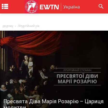
додому
Літургійний рік
Пресвята Діва Марія Розарію – Цариця
молитви