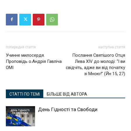
попередня стаття
наступна стаття
Учинне милосердя.
Послання Святішого Отця
Проповідь о.Андрія Гавліча
Лева XIV до молоді: “І ви
ОМІ
свідчіть, адже ви від початку
зі Мною!” (Йн 15, 27)
СТАТТІ ПО ТЕМІ
БІЛЬШЕ ВІД АВТОРА
День Гідності та Свободи