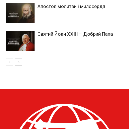
Апостол молитви і милосердя
Святий Йоан ХХІІІ – Добрий Папа