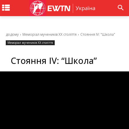
додому
Меморіал мучеників ХХ століття
Стояння IV: "Школа"
Меморіал мучеників ХХ століття
Стояння IV: “Школа”