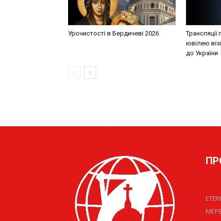
Урочистості в Бердичеві 2026
Трансляції 
ювілею візи
до України
ПР
ETER
МЕР