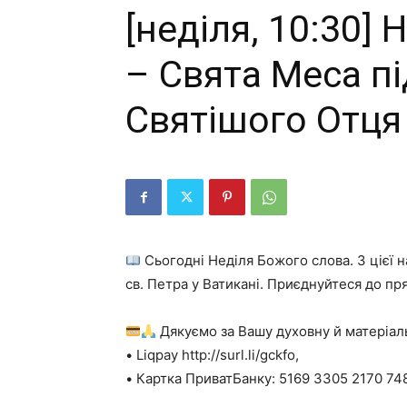
[неділя, 10:30]
– Свята Меса п
Святішого Отця
Сьогодні Неділя Божого слова. З цієї 
св. Петра у Ватикані. Приєднуйтеся до пря
Дякуємо за Вашу духовну й матеріал
• Liqpay http://surl.li/gckfo,
• Картка ПриватБанку: 5169 3305 2170 74