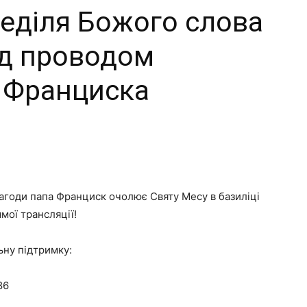
 Неділя Божого слова
ід проводом
 Франциска
нагоди папа Франциск очолює Святу Месу в базиліці
мої трансляції!
ьну підтримку:
86