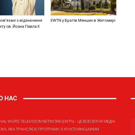
пов’язані з відзначення
EWTN у Братів Менших в Житомирі
ту св. Йоана Павла ІІ
О НАС
NAL WORD TELEVISION NETWORK (EWTN) - ЦЕ ВСЕСВІТНЯ МЕДІА-
ЕЖА, ЯКА ТРАНСЛЮЄ ПРОГРАМИ З ХРИСТИЯНСЬКИМИ