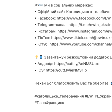
✍
Ми в соціальних мережах:
• Офіційний сайт Католицького телебаченн
• Facebook: https://www.facebook.com/EW
• Telegram-канал: https://t.me/ewtn_ukrain
• Інстаграм: https://www.instagram.com/ew
• ТікТок: https://www.tiktok.com/@ewtn.uk
• Ютуб: https://www.youtube.com/channe
Завантажуй безкоштовний додаток EW
• Андроїд: https://cutt.ly/AeNMSUox
• iOS: https://cutt.ly/ieNMS1ib
Нехай Бог благословить Вас та оберігає!
#католицьке_телебачення #EWTN_Україн
#ПапаФранциск