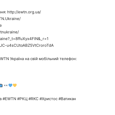
я: http://ewtn.org.ua/
TN.Ukraine/
e
tnukraine/
raine?_t=8ffuXyx4FlN&_r=1
l/UC-u4sCUtoABZ5VtCroroTdA
TN Україна на свій мобільний телефон:
а #EWTN #РКЦ #RKC #Христос #Ватикан