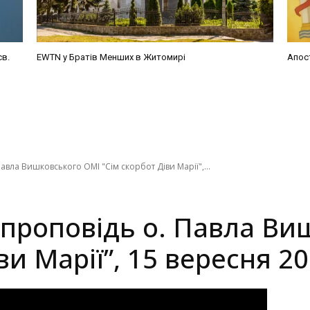
св.
EWTN у Братів Менших в Житомирі
Апос