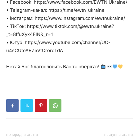
• Facebook: https://www.facebook.com/EWTN.Ukraine/
• Telegram-канал: https://t.me/ewtn_ukraine
• Інстаграм: https://www.instagram.com/ewtnukraine/
• ТікТок: https://www.tiktok.com/@ewtn.ukraine?
_t=8ffuXyx4FlN&_r=1
• Ютуб: https://www.youtube.com/channel/UC-
u4sCUtoABZ5VtCroroTdA
Нехай Бог благословить Вас та оберігає!
попередня стаття
наступна стаття