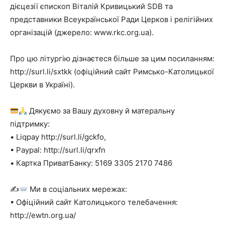
дієцезії єпископ Віталій Кривицький SDB та
представники Всеукраїнської Ради Церков і релігійних
організацій (джерело: www.rkc.org.ua).
Про цю літургію дізнаєтеся більше за цим посиланням:
http://surl.li/sxtkk (офіційний сайт Римсько-Католицької
Церкви в Україні).
Дякуємо за Вашу духовну й матеральну
підтримку:
• Liqpay http://surl.li/gckfo,
• Paypal: http://surl.li/qrxfn
• Картка ПриватБанку: 5169 3305 2170 7486
✍
Ми в соціальних мережах:
• Офіційний сайт Католицького телебачення:
http://ewtn.org.ua/