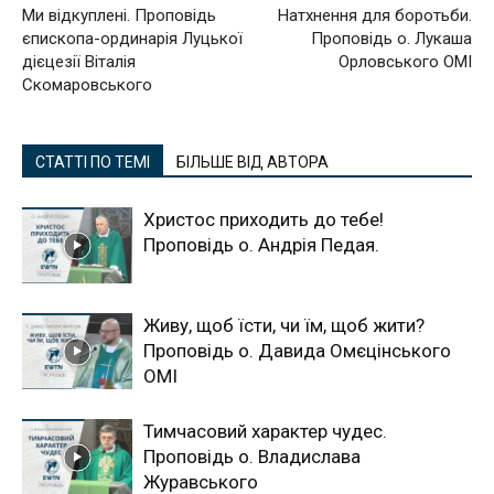
Ми відкуплені. Проповідь
Натхнення для боротьби.
єпископа-ординарія Луцької
Проповідь о. Лукаша
дієцезії Віталія
Орловського ОМІ
Скомаровського
СТАТТІ ПО ТЕМІ
БІЛЬШЕ ВІД АВТОРА
Христос приходить до тебе!
Проповідь о. Андрія Педая.
Живу, щоб їсти, чи їм, щоб жити?
Проповідь о. Давида Омєцінського
ОМІ
Тимчасовий характер чудес.
Проповідь о. Владислава
Журавського