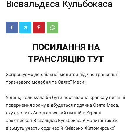
Вісвальдаса Кульбокаса
ПОСИЛАННЯ НА
ТРАНСЛЯЦІЮ ТУТ
Запрошуємо до спільної молитви під час трансляції
травневого молебня та Святої Меси!
У день, коли мала би бути поставлена крапка у питанні
повернення храму відбудеться подячна Свята Меса,
яку очолить Апостольський нунцій в Україні
архієпископ Вісвальдас Кульбокас. У молитві також
візьмуть участь ординарій Київсько-Житомирської