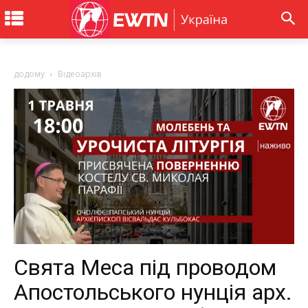
додому
Відеоархів
Свята Меса під проводом
Апостольського нунція арх.