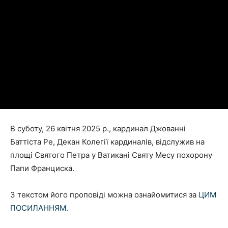
В суботу, 26 квітня 2025 р., кардинал Джованні
Баттіста Ре, Декан Колегії кардиналів, відслужив на
площі Святого Петра у Ватикані Святу Месу похорону
Папи Франциска.
З текстом його проповіді можна ознайомитися за
ЦИМ
ПОСИЛАННЯМ
.