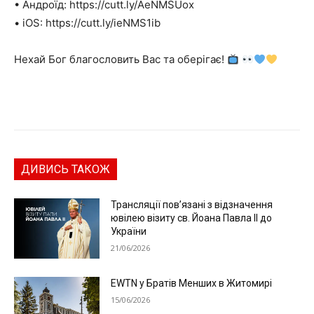
• Андроїд: https://cutt.ly/AeNMSUox
• iOS: https://cutt.ly/ieNMS1ib
Нехай Бог благословить Вас та оберігає!
ДИВИСЬ ТАКОЖ
Трансляції пов’язані з відзначення
ювілею візиту св. Йоана Павла ІІ до
України
21/06/2026
EWTN у Братів Менших в Житомирі
15/06/2026